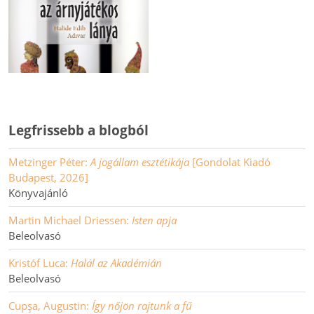
Legfrissebb a blogból
Metzinger Péter:
A jogállam esztétikája
[Gondolat Kiadó
Budapest, 2026]
Könyvajánló
Martin Michael Driessen:
Isten apja
Beleolvasó
Kristóf Luca:
Halál az Akadémián
Beleolvasó
Cupşa, Augustin:
Így nőjön rajtunk a fű