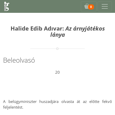
0
Halide Edib Adıvar:
Az árnyjátékos
lánya
Beleolvasó
20
A belügyminiszter huszadjára olvasta át az előtte fekvő
feljelentést.