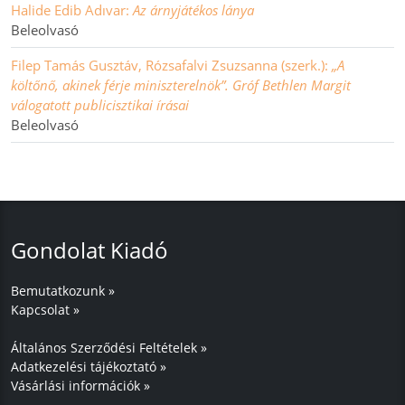
Halide Edib Adıvar:
Az árnyjátékos lánya
Beleolvasó
Filep Tamás Gusztáv, Rózsafalvi Zsuzsanna (szerk.):
„A
költőnő, akinek férje miniszterelnök”. Gróf Bethlen Margit
válogatott publicisztikai írásai
Beleolvasó
Gondolat Kiadó
Bemutatkozunk »
Kapcsolat »
Általános Szerződési Feltételek »
Adatkezelési tájékoztató »
Vásárlási információk »