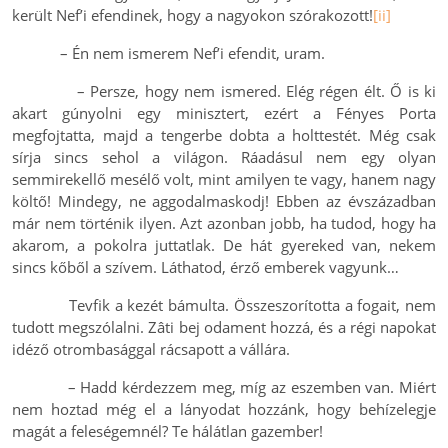
került Nef’i efendinek, hogy a nagyokon szórakozott!
[ii]
– Én nem ismerem Nef’i efendit, uram.
– Persze, hogy nem ismered. Elég régen élt. Ő is ki
akart gúnyolni egy minisztert, ezért a Fényes Porta
megfojtatta, majd a tengerbe dobta a holttestét. Még csak
sírja sincs sehol a világon. Ráadásul nem egy olyan
semmirekellő mesélő volt, mint amilyen te vagy, hanem nagy
költő! Mindegy, ne aggodalmaskodj! Ebben az évszázadban
már nem történik ilyen. Azt azonban jobb, ha tudod, hogy ha
akarom, a pokolra juttatlak. De hát gyereked van, nekem
sincs kőből a szívem. Láthatod, érző emberek vagyunk…
Tevfik a kezét bámulta. Összeszorította a fogait, nem
tudott megszólalni. Zâti bej odament hozzá, és a régi napokat
idéző otrombasággal rácsapott a vállára.
– Hadd kérdezzem meg, míg az eszemben van. Miért
nem hoztad még el a lányodat hozzánk, hogy behízelegje
magát a feleségemnél? Te hálátlan gazember!