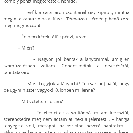
komoly pénzt megkerestek, nemde?
Tevfik arca a járomcsontjánál úgy kipirult, mintha
megint elkapta volna a tífuszt. Tétovázott, térdén pihenő keze
meg-megmoccant:
– Én nem kérek tőlük pénzt, uram.
– Miért?
– Nagyon jól bántak a lányommal, amíg én
száműzetésben voltam. Gondoskodtak a neveléséről,
taníttatásáról.
– Most hagyjuk a lányodat! Te csak adj hálát, hogy
belügyminiszter vagyok! Különben mi lenne?
– Mit vétettem, uram?
– Feljelentettek a szultánnál rajtam keresztül,
szerencsédre még nem adtam át neki a jelentést… – hangja
fenyegető volt, rácsapott az asztalon heverő papírokra: –
Hilmi úr és barátai a te szobádban szoktak összejönni, kései