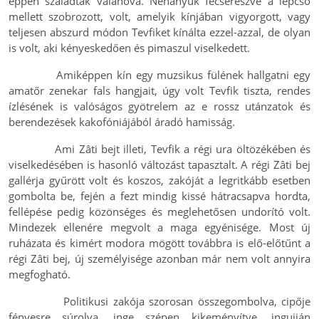
éppen szaladtak valahová. Néhányuk fecserészve a lépcső
mellett szobrozott, volt, amelyik kínjában vigyorgott, vagy
teljesen abszurd módon Tevfiket kínálta ezzel-azzal, de olyan
is volt, aki kényeskedően és pimaszul viselkedett.
Amiképpen kín egy muzsikus fülének hallgatni egy
amatőr zenekar fals hangjait, úgy volt Tevfik tiszta, rendes
ízlésének is valóságos gyötrelem az e rossz utánzatok és
berendezések kakofóniájából áradó hamisság.
Ami Zâti bejt illeti, Tevfik a régi ura öltözékében és
viselkedésében is hasonló változást tapasztalt. A régi Zâti bej
gallérja gyűrött volt és koszos, zakóját a legritkább esetben
gombolta be, fején a fezt mindig kissé hátracsapva hordta,
fellépése pedig közönséges és meglehetősen undorító volt.
Mindezek ellenére megvolt a maga egyénisége. Most új
ruházata és kimért modora mögött továbbra is elő-előtűnt a
régi Zâti bej, új személyisége azonban már nem volt annyira
megfogható.
Politikusi zakója szorosan összegombolva, cipője
fényesre súrolva, inge szépen kikeményítve, ingujján