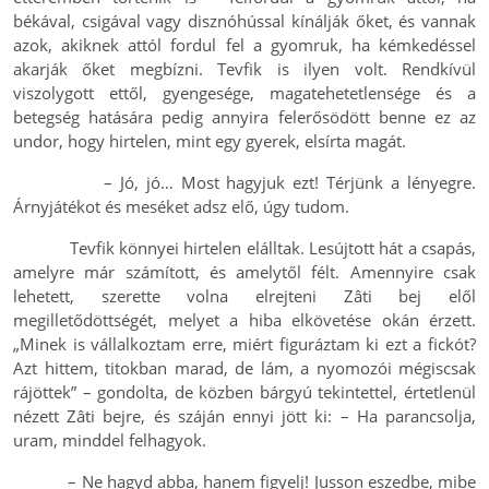
békával, csigával vagy disznóhússal kínálják őket, és vannak
azok, akiknek attól fordul fel a gyomruk, ha kémkedéssel
akarják őket megbízni. Tevfik is ilyen volt. Rendkívül
viszolygott ettől, gyengesége, magatehetetlensége és a
betegség hatására pedig annyira felerősödött benne ez az
undor, hogy hirtelen, mint egy gyerek, elsírta magát.
– Jó, jó… Most hagyjuk ezt! Térjünk a lényegre.
Árnyjátékot és meséket adsz elő, úgy tudom.
Tevfik könnyei hirtelen elálltak. Lesújtott hát a csapás,
amelyre már számított, és amelytől félt. Amennyire csak
lehetett, szerette volna elrejteni Zâti bej elől
megilletődöttségét, melyet a hiba elkövetése okán érzett.
„Minek is vállalkoztam erre, miért figuráztam ki ezt a fickót?
Azt hittem, titokban marad, de lám, a nyomozói mégiscsak
rájöttek” – gondolta, de közben bárgyú tekintettel, értetlenül
nézett Zâti bejre, és száján ennyi jött ki: – Ha parancsolja,
uram, minddel felhagyok.
– Ne hagyd abba, hanem figyelj! Jusson eszedbe, mibe