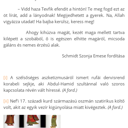
– Vidd haza Tevfik efendit a hintón! Te meg fogd ezt az
öt lírát, add a lányodnak! Megijedhetett a gyerek. Na, Allah
vigyázza utadat! Ha bajba kerülsz, keress meg!
Ahogy kihúzva magát, kezét maga mellett tartva
kilépett a szobából, ő is egészen elhitte magáról, micsoda
gáláns és nemes érzésű alak.
Schmidt Szonja Emese fordítása
[i]
A szélsőséges aszketizmusáról ismert rufái dervisrend
korabeli sejkje, aki Abdul-Hamid szultánnal való szoros
kapcsolata révén vált híressé.
(A ford.)
[ii]
Nef’i 17. századi kurd származású oszmán szatirikus költő
volt, akit az egyik vezír kigúnyolása miatt kivégeztek.
(A ford.)