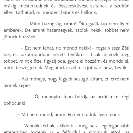
órákig mesterkednek és összeesküvést szítanak a szultán
ellen. Láthatod, mi mindent látunk és hallunk.
– Mind hazugság, uram! Ők egyáltalán nem ilyen
emberek. De amint hazamegyek, szólok nekik, többet nem
jönnek hozzánk.
– Ezt nem lehet, ne mondd nekik! – fogta vissza Zâti
bej, és sokatmondóan nézett Tevfikre. – Csak jöjjenek még
többet, mint előtte, figyelj oda, gyere el hozzám, és mondd el,
miről beszélgetnek. Meglátod, ezzel te is jobban jársz, Tevfik!
– Azt mondja, hogy legyek besúgó. Uram, én erre nem
lennék képes.
– Ó, mennyire fenn hordja az orrát a mi régi
bohócunk!
– Mit nem mond, uram! Én nem tudok ilyen tenni.
Vannak férfiak, akiknek – még ha a legelegánsabb
étteremben történik is – felfordul a gyomruk attól, ha