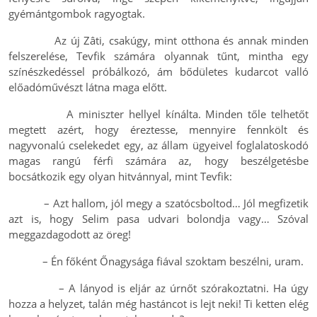
gyémántgombok ragyogtak.
Az új Zâti, csakúgy, mint otthona és annak minden
felszerelése, Tevfik számára olyannak tűnt, mintha egy
színészkedéssel próbálkozó, ám bődületes kudarcot valló
előadóművészt látna maga előtt.
A miniszter hellyel kínálta. Minden tőle telhetőt
megtett azért, hogy éreztesse, mennyire fennkölt és
nagyvonalú cselekedet egy, az állam ügyeivel foglalatoskodó
magas rangú férfi számára az, hogy beszélgetésbe
bocsátkozik egy olyan hitvánnyal, mint Tevfik:
– Azt hallom, jól megy a szatócsboltod… Jól megfizetik
azt is, hogy Selim pasa udvari bolondja vagy… Szóval
meggazdagodott az öreg!
– Én főként Őnagysága fiával szoktam beszélni, uram.
– A lányod is eljár az úrnőt szórakoztatni. Ha úgy
hozza a helyzet, talán még hastáncot is lejt neki! Ti ketten elég