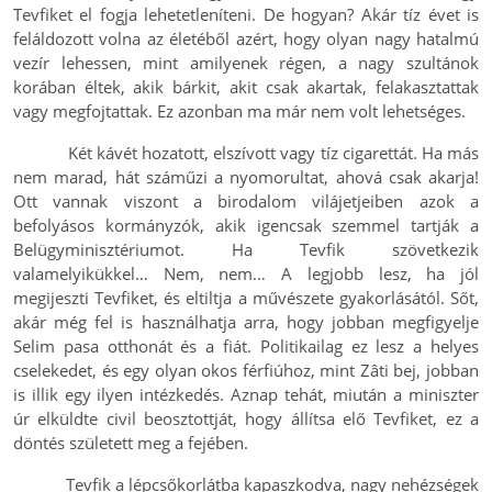
Tevfiket el fogja lehetetleníteni. De hogyan? Akár tíz évet is
feláldozott volna az életéből azért, hogy olyan nagy hatalmú
vezír lehessen, mint amilyenek régen, a nagy szultánok
korában éltek, akik bárkit, akit csak akartak, felakasztattak
vagy megfojtattak. Ez azonban ma már nem volt lehetséges.
Két kávét hozatott, elszívott vagy tíz cigarettát. Ha más
nem marad, hát száműzi a nyomorultat, ahová csak akarja!
Ott vannak viszont a birodalom vilájetjeiben azok a
befolyásos kormányzók, akik igencsak szemmel tartják a
Belügyminisztériumot. Ha Tevfik szövetkezik
valamelyikükkel… Nem, nem… A legjobb lesz, ha jól
megijeszti Tevfiket, és eltiltja a művészete gyakorlásától. Sőt,
akár még fel is használhatja arra, hogy jobban megfigyelje
Selim pasa otthonát és a fiát. Politikailag ez lesz a helyes
cselekedet, és egy olyan okos férfiúhoz, mint Zâti bej, jobban
is illik egy ilyen intézkedés. Aznap tehát, miután a miniszter
úr elküldte civil beosztottját, hogy állítsa elő Tevfiket, ez a
döntés született meg a fejében.
Tevfik a lépcsőkorlátba kapaszkodva, nagy nehézségek