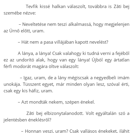
Tevfik kissé halkan válaszolt, továbbra is Zâti bej
szemébe nézve:
– Neveltetése nem teszi alkalmassá, hogy megjelenjen
az Úrnő előtt, uram.
– Hát nem a pasa villájában kapott nevelést?
A lánya, a lánya! Csak valahogy ki tudná verni a fejéből
ez az undorító alak, hogy van egy lánya! Újból egy ártatlan
férfi modorát magára öltve válaszolt:
– Igaz, uram, de a lány mégiscsak a negyedbeli imám
unokája. Tüsszent egyet, már minden olyan lesz, szóval érti,
csak egy kis háfiz, uram.
– Azt mondták nekem, szépen énekel.
Zâti bej elbizonytalanodott. Volt egyáltalán szó a
jelentésben éneklésről?
– Honnan veszi, uram? Csak vallásos énekeket, iláhit