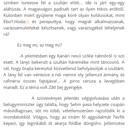
színben tüntesse fel a szultán előtt… Ide is járt egy-egy
aláhúzás. A magasságos padisah tart az ilyen titkos erőktől.
Különben miért gyűjtene maga köré olyan koldusokat, mint
Ebü’l-Hüda
[i]
és pereputtya, hogy mágiát alkalmazzanak,
varázsamuletteket készítsenek, vagy varázsigéket leheljenek
rá?
Ez meg mi, ez meg mi?
A jelentésben egy Kanári nevű szőke rabnőről is szó
esett. A lányt bekerült a szultán háremébe mint táncosnő. A
cél, hogy őrajta keresztül közvetlenül befolyásolják a szultánt.
A lány fel van vértezve a női nemre oly jellemző ármány és
rafinéria összes fajtájával… A piros ceruza a levegőben
maradt. Ez a téma volt Zâti bej gyengéje.
A szövevényes jelentés végigolvasása után a
belügyminiszter úgy találta, hogy Selim pasa helyzete csupán
másodlagosan, sőt mi több, véletlenszerűen rajzolódik ki a
mondatokból. Világos, hogy az imám fő aggodalmát Tevfik
képezi, így leginkább őt akarja földbe döngölni. Jellemzése