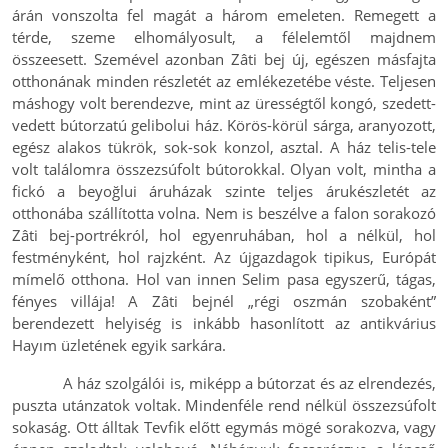
árán vonszolta fel magát a három emeleten. Remegett a
térde, szeme elhomályosult, a félelemtől majdnem
összeesett. Szemével azonban Zâti bej új, egészen másfajta
otthonának minden részletét az emlékezetébe véste. Teljesen
máshogy volt berendezve, mint az ürességtől kongó, szedett-
vedett bútorzatú gelibolui ház. Körös-körül sárga, aranyozott,
egész alakos tükrök, sok-sok konzol, asztal. A ház telis-tele
volt találomra összezsúfolt bútorokkal. Olyan volt, mintha a
fickó a beyoğlui áruházak szinte teljes árukészletét az
otthonába szállította volna. Nem is beszélve a falon sorakozó
Zâti bej-portrékról, hol egyenruhában, hol a nélkül, hol
festményként, hol rajzként. Az újgazdagok tipikus, Európát
mímelő otthona. Hol van innen Selim pasa egyszerű, tágas,
fényes villája! A Zâti bejnél „régi oszmán szobaként”
berendezett helyiség is inkább hasonlított az antikvárius
Hayım üzletének egyik sarkára.
A ház szolgálói is, miképp a bútorzat és az elrendezés,
puszta utánzatok voltak. Mindenféle rend nélkül összezsúfolt
sokaság. Ott álltak Tevfik előtt egymás mögé sorakozva, vagy