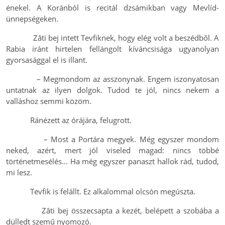
énekel. A Koránból is recitál dzsámikban vagy Mevlíd-
ünnepségeken.
Zâti bej intett Tevfiknek, hogy elég volt a beszédből. A
Rabia iránt hirtelen fellángolt kíváncsisága ugyanolyan
gyorsasággal el is illant.
– Megmondom az asszonynak. Engem iszonyatosan
untatnak az ilyen dolgok. Tudod te jól, nincs nekem a
valláshoz semmi közöm.
Ránézett az órájára, felugrott.
– Most a Portára megyek. Még egyszer mondom
neked, azért, mert jól viseled magad: nincs többé
történetmesélés… Ha még egyszer panaszt hallok rád, tudod,
mi lesz.
Tevfik is felállt. Ez alkalommal olcsón megúszta.
Zâti bej összecsapta a kezét, belépett a szobába a
dülledt szemű nyomozó.