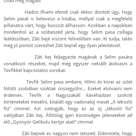
Oldd meg magad!
Hadzsi Ilhami efendi csak ekkor döntött úgy, hogy
Selim pasát is beleveszi a listába, mellyel csak a megfelelő
pillanatra várt, hogy bosszút állhasson. Azokban a napokban
mindenhol az a szóbeszéd járta, hogy Selim pasa csillaga
leáldozóban, Zâti bejé viszont felívelőben van. Ki tudja, talán
még jó pontot szerezhet Zâti bejnél egy ilyen jelentéssel.
Zâti bej feljegyezte magának a Selim pasára
vonatkozó részeket, majd még egyszer nekiállt átolvasni a
Tevfikkel kapcsolatos sorokat.
Tevfik Selim pasa embere, Hilmi és körei az üzlet
fölötti szobában szoktak összegyűlni… Ezeket elolvasni sem
érdemes. Tevfik a Nagyszakáll kávéházban szokott
történeteket mesélni, kitalált egy vadonatúj mesét „A tékozló
fiú” címmel. Azt suttogják, hogy ez az új „tékozló fiú”
valójában Zâti bej. Állítólag igen közönséges jeleneteket ad
elő „Gyönyör Gelibolu kertjei alatt” címmel.
Zâti bejnek ez nagyon nem tetszett. Eldöntötte, hogy