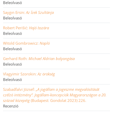
Beleolvasó
Saygın Ersin:
Az Ízek Szultánja
Beleolvasó
Robert Perišić:
Hajó Isszára
Beleolvasó
Witold Gombrowicz:
Napló
Beleolvasó
Gerhard Roth:
Michael Aldrian bolyongása
Beleolvasó
Vlagyimir Szorokin:
Az örökség
Beleolvasó
Szabadfalvi József:
„A jogállam a jogeszme megvalósítását
czélzó intézmény”. Jogállam-koncepciók Magyarországon a 20.
század közepéig
(Budapest: Gondolat 2023) 226.
Recenzió