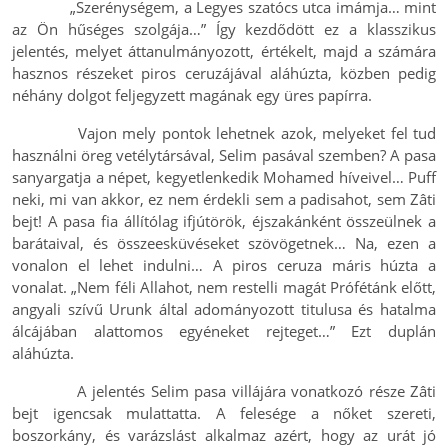
„Szerénységem, a Legyes szatócs utca imámja… mint
az Ön hűséges szolgája…” Így kezdődött ez a klasszikus
jelentés, melyet áttanulmányozott, értékelt, majd a számára
hasznos részeket piros ceruzájával aláhúzta, közben pedig
néhány dolgot feljegyzett magának egy üres papírra.
Vajon mely pontok lehetnek azok, melyeket fel tud
használni öreg vetélytársával, Selim pasával szemben? A pasa
sanyargatja a népet, kegyetlenkedik Mohamed híveivel… Puff
neki, mi van akkor, ez nem érdekli sem a padisahot, sem Zâti
bejt! A pasa fia állítólag ifjútörök, éjszakánként összeülnek a
barátaival, és összeesküvéseket szövögetnek… Na, ezen a
vonalon el lehet indulni… A piros ceruza máris húzta a
vonalat. „Nem féli Allahot, nem restelli magát Prófétánk előtt,
angyali szívű Urunk által adományozott titulusa és hatalma
álcájában alattomos egyéneket rejteget…” Ezt duplán
aláhúzta.
A jelentés Selim pasa villájára vonatkozó része Zâti
bejt igencsak mulattatta. A felesége a nőket szereti,
boszorkány, és varázslást alkalmaz azért, hogy az urát jó