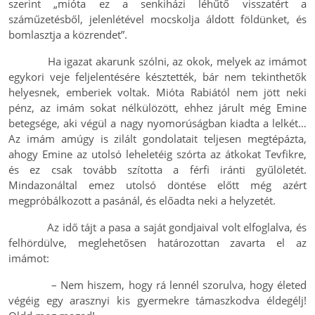
szerint „mióta ez a senkiházi léhűtő visszatért a
száműzetésből, jelenlétével mocskolja áldott földünket, és
bomlasztja a közrendet”.
Ha igazat akarunk szólni, az okok, melyek az imámot
egykori veje feljelentésére késztették, bár nem tekinthetők
helyesnek, emberiek voltak. Mióta Rabiától nem jött neki
pénz, az imám sokat nélkülözött, ehhez járult még Emine
betegsége, aki végül a nagy nyomorúságban kiadta a lelkét…
Az imám amúgy is zilált gondolatait teljesen megtépázta,
ahogy Emine az utolsó leheletéig szórta az átkokat Tevfikre,
és ez csak tovább szította a férfi iránti gyűlöletét.
Mindazonáltal emez utolsó döntése előtt még azért
megpróbálkozott a pasánál, és előadta neki a helyzetét.
Az idő tájt a pasa a saját gondjaival volt elfoglalva, és
felhördülve, meglehetősen határozottan zavarta el az
imámot:
– Nem hiszem, hogy rá lennél szorulva, hogy életed
végéig egy arasznyi kis gyermekre támaszkodva éldegélj!