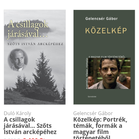
Duló Károly
Gelencsér Gábor
A csillagok
Közelkép: Portrék,
járásával… Szőts
témák, formák a
István arcképéhez
magyar film
történetéből