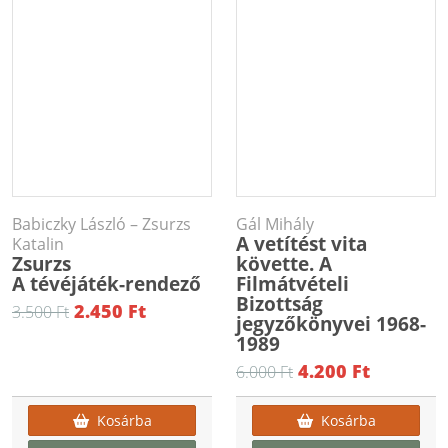
Babiczky László – Zsurzs
Gál Mihály
A vetítést vita
Katalin
Zsurzs
követte. A
A tévéjáték-rendező
Filmátvételi
Bizottság
2.450 Ft
3.500 Ft
jegyzőkönyvei 1968-
1989
4.200 Ft
6.000 Ft
Kosárba
Kosárba