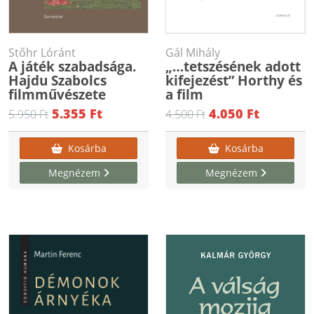
Stőhr Lóránt
Gál Mihály
A játék szabadsága.
„…tetszésének adott
Hajdu Szabolcs
kifejezést” Horthy és
filmművészete
a film
5.355 Ft
4.050 Ft
5.950 Ft
4.500 Ft
Kosárba
Kosárba
Megnézem
Megnézem