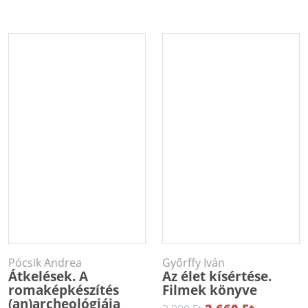
Pócsik Andrea
Győrffy Iván
Átkelések. A
Az élet kísértése.
romaképkészítés
Filmek könyve
(an)archeológiája