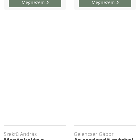
Megnézem
Megnézem
Szekfü András
Gelencsér Gábor