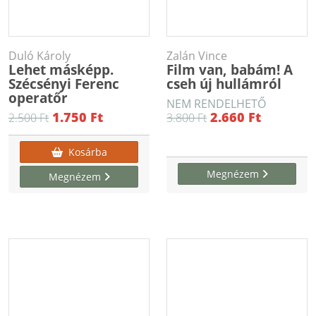
Duló Károly
Zalán Vince
Lehet másképp.
Film van, babám! A
Szécsényi Ferenc
cseh új hullámról
operatőr
NEM RENDELHETŐ
1.750 Ft
2.660 Ft
2.500 Ft
3.800 Ft
Kosárba
Megnézem
Megnézem