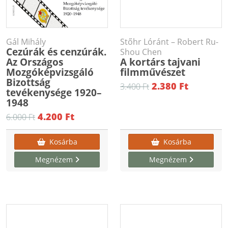
Gál Mihály
Stőhr Lóránt – Robert Ru-
Cezúrák és cenzúrák.
Shou Chen
Az Országos
A kortárs tajvani
Mozgóképvizsgáló
filmművészet
Bizottság
2.380 Ft
3.400 Ft
tevékenysége 1920–
1948
4.200 Ft
6.000 Ft
Kosárba
Kosárba
Megnézem
Megnézem