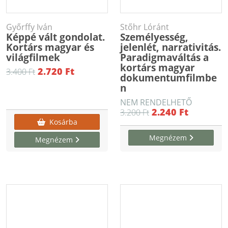
Győrffy Iván
Stőhr Lóránt
Képpé vált gondolat.
Személyesség,
Kortárs magyar és
jelenlét, narrativitás.
világfilmek
Paradigmaváltás a
kortárs magyar
2.720 Ft
3.400 Ft
dokumentumfilmbe
n
NEM RENDELHETŐ
2.240 Ft
3.200 Ft
Kosárba
Megnézem
Megnézem