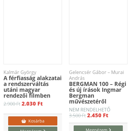
Kalmár György
Gelencsér Gábor – Murai
A férfiasság alakzatai
András
a rendszerváltás
BERGMAN 100 – Régi
utáni magyar
és új írások Ingmar
rendezői filmben
Bergman
művészetéről
2.030 Ft
2.900 Ft
NEM RENDELHETŐ
2.450 Ft
3.500 Ft
Kosárba
Megnézem