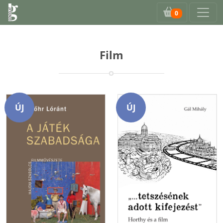
0
Film
ÚJ
ÚJ