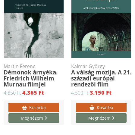
Martin Ferenc
Kalmár György
Démonok árnyéka.
A válság mozija. A 21.
Friedrich Wilhelm
századi európai
Murnau filmjei
rendezői film
4.365 Ft
3.150 Ft
4.850 Ft
4.500 Ft
Kosárba
Kosárba
Megnézem
Megnézem