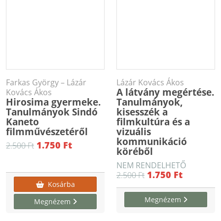
Farkas György – Lázár
Lázár Kovács Ákos
A látvány megértése.
Kovács Ákos
Hirosima gyermeke.
Tanulmányok,
Tanulmányok Sindó
kisesszék a
Kaneto
filmkultúra és a
filmművészetéről
vizuális
kommunikáció
1.750 Ft
2.500 Ft
köréből
NEM RENDELHETŐ
1.750 Ft
2.500 Ft
Kosárba
Megnézem
Megnézem