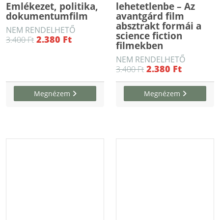
Emlékezet, politika,
lehetetlenbe – Az
dokumentumfilm
avantgárd film
absztrakt formái a
NEM RENDELHETŐ
science fiction
2.380 Ft
3.400 Ft
filmekben
NEM RENDELHETŐ
2.380 Ft
3.400 Ft
Megnézem
Megnézem