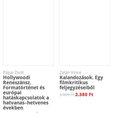
Pápai Zsolt
Zalán Vince
Hollywoodi
Kalandozások. Egy
Reneszánsz.
filmkritikus
Formatörténet és
feljegyzéseiből
európai
2.380 Ft
3.400 Ft
hatáskapcsolatok a
hatvanas–hetvenes
években