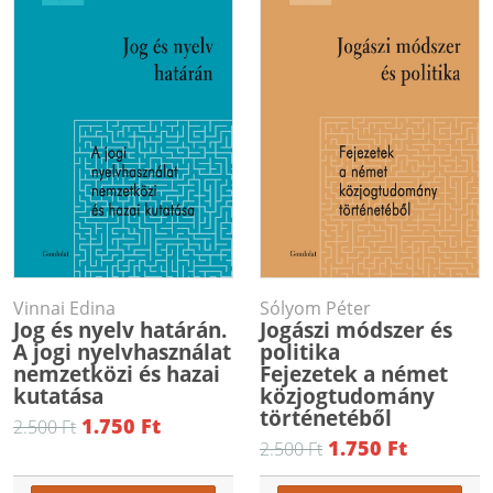
Vinnai Edina
Sólyom Péter
Jog és nyelv határán.
Jogászi módszer és
A jogi nyelvhasználat
politika
nemzetközi és hazai
Fejezetek a német
kutatása
közjogtudomány
történetéből
1.750 Ft
2.500 Ft
1.750 Ft
2.500 Ft