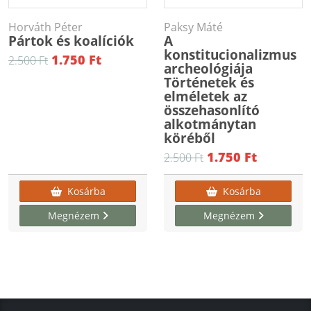
Horváth Péter
Paksy Máté
Pártok és koalíciók
A
konstitucionalizmus
1.750 Ft
2.500 Ft
archeológiája
Történetek és
elméletek az
összehasonlító
alkotmánytan
köréből
1.750 Ft
2.500 Ft
Kosárba
Kosárba
Megnézem
Megnézem