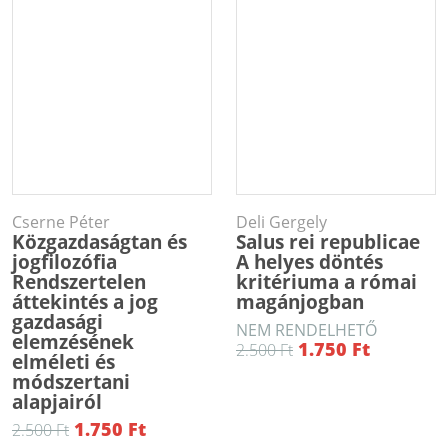
Cserne Péter
Deli Gergely
Közgazdaságtan és
Salus rei republicae
jogfilozófia
A helyes döntés
Rendszertelen
kritériuma a római
áttekintés a jog
magánjogban
gazdasági
NEM RENDELHETŐ
elemzésének
1.750 Ft
2.500 Ft
elméleti és
módszertani
alapjairól
1.750 Ft
2.500 Ft