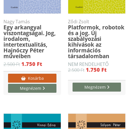
Nagy Tamás
Ződi Zsolt
Egy arkangyal
Platformok, robotok
viszontagságai. Jog,
és a jog. Új
irodalom,
szabályozási
intertextualitás,
kihívások az
Hajnóczy Péter
információs
műveiben
társadalomban
1.750 Ft
2.500 Ft
NEM RENDELHETŐ
1.750 Ft
2.500 Ft
Kosárba
Megnézem
Megnézem