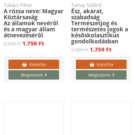
Takács Péter
Tattay Szilárd
A rózsa neve: Magyar
Ész, akarat,
Köztársaság
szabadság
Az államok nevéről
Természetjog és
és a magyar állam
természetes jogok a
átnevezéséről
későskolasztikus
gondolkodásban
1.750 Ft
2.500 Ft
1.750 Ft
2.500 Ft
Kosárba
Kosárba
Megnézem
Megnézem