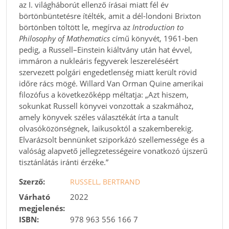
az I. világháborút ellenző írásai miatt fél év
börtönbüntetésre ítélték, amit a dél-londoni Brixton
börtönben töltött le, megírva az
Introduction to
Philosophy of Mathematics
című könyvét, 1961-ben
pedig, a Russell–Einstein kiáltvány után hat évvel,
immáron a nukleáris fegyverek leszereléséért
szervezett polgári engedetlenség miatt került rövid
időre rács mögé. Willard Van Orman Quine amerikai
filozófus a következőképp méltatja: „Azt hiszem,
sokunkat Russell könyvei vonzottak a szakmához,
amely könyvek széles választékát írta a tanult
olvasóközönségnek, laikusoktól a szakemberekig.
Elvarázsolt bennünket sziporkázó szellemessége és a
valóság alapvető jellegzetességeire vonatkozó újszerű
tisztánlátás iránti érzéke.”
Szerző:
RUSSELL, BERTRAND
Várható
2022
megjelenés:
ISBN:
978 963 556 166 7