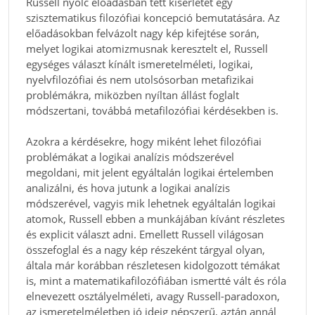
Russell nyolc előadásban tett kísérletet egy
szisztematikus filozófiai koncepció bemutatására. Az
előadásokban felvázolt nagy kép kifejtése során,
melyet logikai atomizmusnak keresztelt el, Russell
egységes választ kínált ismeretelméleti, logikai,
nyelvfilozófiai és nem utolsósorban metafizikai
problémákra, miközben nyíltan állást foglalt
módszertani, továbbá metafilozófiai kérdésekben is.
Azokra a kérdésekre, hogy miként lehet filozófiai
problémákat a logikai analízis módszerével
megoldani, mit jelent egyáltalán logikai értelemben
analizálni, és hova jutunk a logikai analízis
módszerével, vagyis mik lehetnek egyáltalán logikai
atomok, Russell ebben a munkájában kívánt részletes
és explicit választ adni. Emellett Russell világosan
összefoglal és a nagy kép részeként tárgyal olyan,
általa már korábban részletesen kidolgozott témákat
is, mint a matematikafilozófiában ismertté vált és róla
elnevezett osztályelméleti, avagy Russell-paradoxon,
az ismeretelméletben jó ideig népszerű, aztán annál