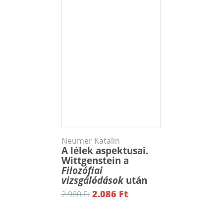
Neumer Katalin
A lélek aspektusai.
Wittgenstein a
Filozófiai
vizsgálódások
után
2.086 Ft
2.980 Ft