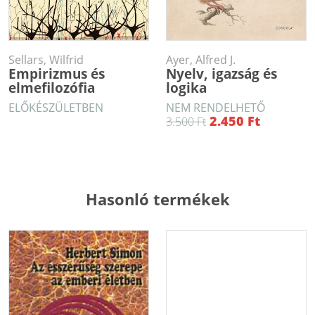
Sellars, Wilfrid
Ayer, Alfred J.
Empirizmus és
Nyelv, igazság és
elmefilozófia
logika
ELŐKÉSZÜLETBEN
NEM RENDELHETŐ
2.450 Ft
3.500 Ft
Hasonló termékek