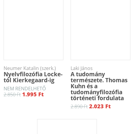
Neumer Katalin (szerk.)
Laki János
Nyelvfilozófia Locke-
A tudomány
tól Kierkegaard-ig
természete. Thomas
Kuhn és a
NEM RENDELHETŐ
tudományfilozófia
1.995 Ft
2.850 Ft
történeti fordulata
2.023 Ft
2.890 Ft