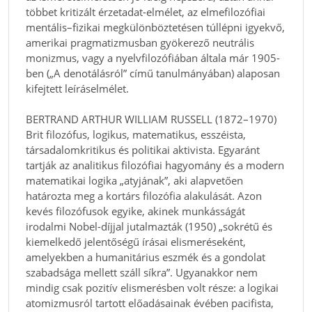
többet kritizált érzetadat-elmélet, az elmefilozófiai
mentális–fizikai megkülönböztetésen túllépni igyekvő,
amerikai pragmatizmusban gyökerező neutrális
monizmus, vagy a nyelvfilozófiában általa már 1905-
ben („A denotálásról” című tanulmányában) alaposan
kifejtett leíráselmélet.
BERTRAND ARTHUR WILLIAM RUSSELL (1872–1970)
Brit filozófus, logikus, matematikus, esszéista,
társadalomkritikus és politikai aktivista. Egyaránt
tartják az analitikus filozófiai hagyomány és a modern
matematikai logika „atyjának”, aki alapvetően
határozta meg a kortárs filozófia alakulását. Azon
kevés filozófusok egyike, akinek munkásságát
irodalmi Nobel-díjjal jutalmazták (1950) „sokrétű és
kiemelkedő jelentőségű írásai elismeréseként,
amelyekben a humanitárius eszmék és a gondolat
szabadsága mellett száll síkra”. Ugyanakkor nem
mindig csak pozitív elismerésben volt része: a logikai
atomizmusról tartott előadásainak évében pacifista,