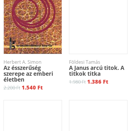
Herbert A. Simon
Földesi Tamás
Az ésszerűség
A Janus arcú titok. A
szerepe az emberi
titkok titka
életben
1.386 Ft
1.980 Ft
1.540 Ft
2.200 Ft