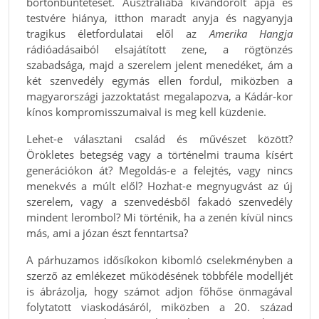
börtönbüntetését. Ausztráliába kivándorolt apja és
testvére hiánya, itthon maradt anyja és nagyanyja
tragikus életfordulatai elől az
Amerika Hangja
rádióadásaiból elsajátított zene, a rögtönzés
szabadsága, majd a szerelem jelent menedéket, ám a
két szenvedély egymás ellen fordul, miközben a
magyarországi jazzoktatást megalapozva, a Kádár-kor
kínos kompromisszumaival is meg kell küzdenie.
Lehet-e választani család és művészet között?
Örökletes betegség vagy a történelmi trauma kísért
generációkon át? Megoldás-e a felejtés, vagy nincs
menekvés a múlt elől? Hozhat-e megnyugvást az új
szerelem, vagy a szenvedésből fakadó szenvedély
mindent lerombol? Mi történik, ha a zenén kívül nincs
más, ami a józan észt fenntartsa?
A párhuzamos idősíkokon kibomló cselekményben a
szerző az emlékezet működésének többféle modelljét
is ábrázolja, hogy számot adjon főhőse önmagával
folytatott viaskodásáról, miközben a 20. század