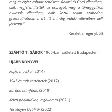
meg az egész rohadt rendszer, Rákosi és Gerő ellenében,
akik megfélemlítették az országot, meg a tömeggyilkos
nyilasok ellenében, akik közül sokan szabadon
grasszálhatnak, mert itt mindig valaki ellenében kell
játszani.”
(Részlet a regényből)
SZÁNTÓ T. GÁBOR
1966-ban született Budapesten.
ÚJABB KÖNYVEI
Kafka macskái
(2014)
1945 és más történetek
(2017)
Európa szimfónia
(2019)
Keleti pályaudvar, végállomás
(2021)
Törvényen kívüli õr
(2022)