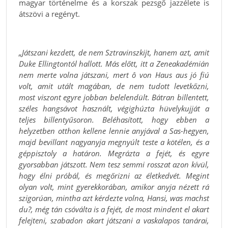
magyar történelme és a korszak pezsgő jazzélete is
átszövi a regényt.
„Játszani kezdett, de nem Sztravinszkijt, hanem azt, amit
Duke Ellingtontól hallott. Más előtt, itt a Zeneakadémián
nem merte volna játszani, mert ô von Haus aus jó fiú
volt, amit utált magában, de nem tudott levetkőzni,
most viszont egyre jobban belelendült. Bátran billentett,
széles hangsávot használt, végighúzta hüvelykujját a
teljes billentyűsoron. Beléhasított, hogy ebben a
helyzetben otthon kellene lennie anyjával a Sas-hegyen,
majd bevillant nagyanyja megnyúlt teste a kötélen, és a
géppisztoly a határon. Megrázta a fejét, és egyre
gyorsabban játszott. Nem tesz semmi rosszat azon kívül,
hogy élni próbál, és megőrizni az életkedvét. Megint
olyan volt, mint gyerekkorában, amikor anyja nézett rá
szigorúan, mintha azt kérdezte volna, Hansi, was machst
du?, még tán csóválta is a fejét, de most mindent el akart
felejteni, szabadon akart játszani a vaskalapos tanárai,