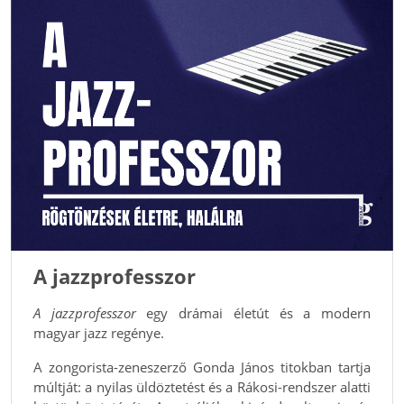
A jazzprofesszor
A jazzprofesszor
egy drámai életút és a modern
magyar jazz regénye.
A zongorista-zeneszerző Gonda János titokban tartja
múltját: a nyilas üldöztetést és a Rákosi-rendszer alatti