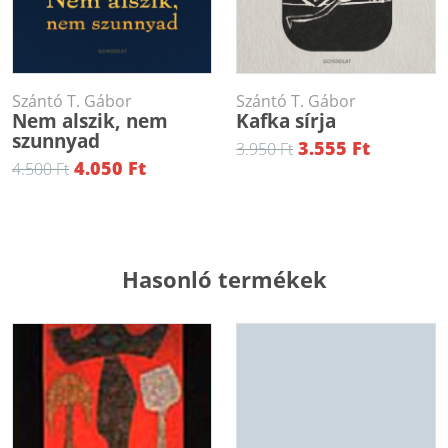
Szántó T. Gábor
Szántó T. Gábor
Nem alszik, nem
Kafka sírja
szunnyad
3.555 Ft
3.950 Ft
4.050 Ft
4.500 Ft
Hasonló termékek