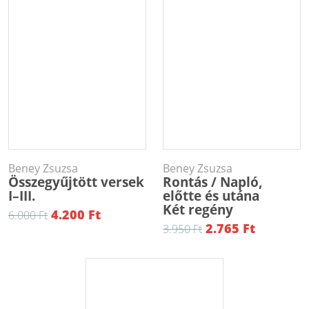
Beney Zsuzsa
Beney Zsuzsa
Összegyűjtött versek
Rontás / Napló,
I–III.
előtte és utána
Két regény
4.200 Ft
6.000 Ft
2.765 Ft
3.950 Ft