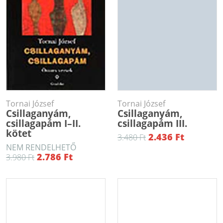
Tornai József
Tornai József
Csillaganyám,
Csillaganyám,
csillagapám I–II.
csillagapám III.
kötet
2.436 Ft
3.480 Ft
NEM RENDELHETŐ
2.786 Ft
3.980 Ft