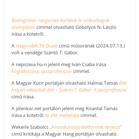
Boldogtalan zongorista korlátok és szabadságok
örvényében
címmel olvasható Göbölyös N. László
írása a kötetről.
A
Hegyvidék TV Duett
című műsorának (2024.07.13.)
volt a vendége Szántó T. Gábor.
A nepszava.hu-n jelent meg Iván Csaba írása
Foglalkozása: jazzprofesszor
címmel.
A Magyar Kurír portálján olvasható Halmai Tamás
Élet
helyett választott élet – Szántó T. Gábor: A jazzprofesszor
című írása.
A jelenkor.net portálon jelent meg Kisantal Tamás
írása a kötetről
Az élet melódiája
címmel.
Wekerle Szabolcs
„Amerikanista életformát terjeszt”
című kritikája a Magyar Hang portálján olvasható.